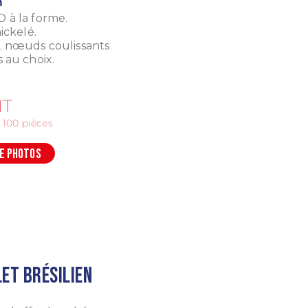
m
 à la forme.
nickelé.
 nœuds coulissants
 au choix.
T
e 100 pièces
DE PHOTOS
et brésilien