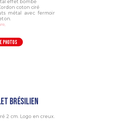
tal effet bombé
 Cordon coton ciré
ts métal avec fermoir
ton.
re,
DE PHOTOS
et brésilien
ré 2 cm. Logo en creux.