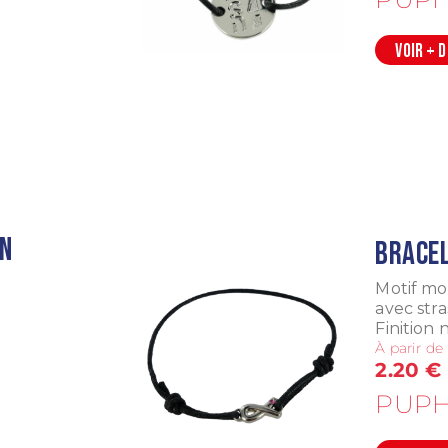
VOIR + 
en
Bracel
Motif mo
avec stra
Finition 
À parir de
2.20 €
PUPH