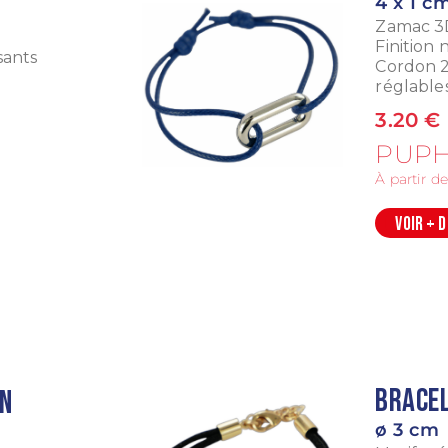
4 x 1 c
Zamac 3D
Finition 
sants
Cordon 2
réglables
3.20 €
PUPH
À partir d
VOIR + 
Bracel
en
ø 3 cm