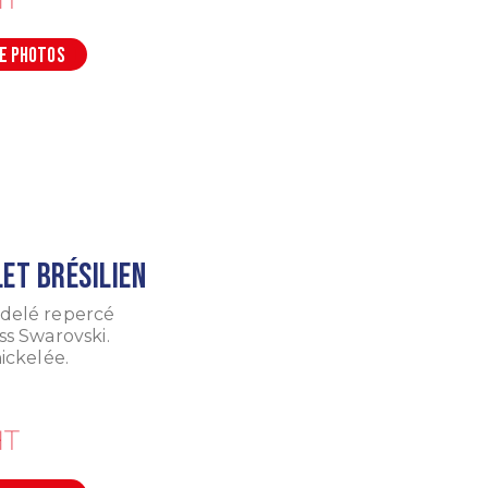
DE PHOTOS
et brésilien
delé repercé
ss Swarovski.
nickelée.
T