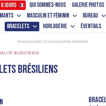
Qui sommes-nous
Galerie Photos
 8 jours
aimants
Masculin et Féminin
Bureau
Bracelets
Horlogerie
ÉVENTAILS
Vous trouverez ici nos bracelets brésiliens.
ALITÉ BIJOUTERIE
lets brésiliens
Bracel
en