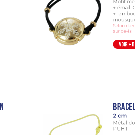
Motif mé
+ émail.
+ embou
mousque
Selon doru
sur devis
VOIR + 
en
Bracel
2 cm
Métal do
PUHT