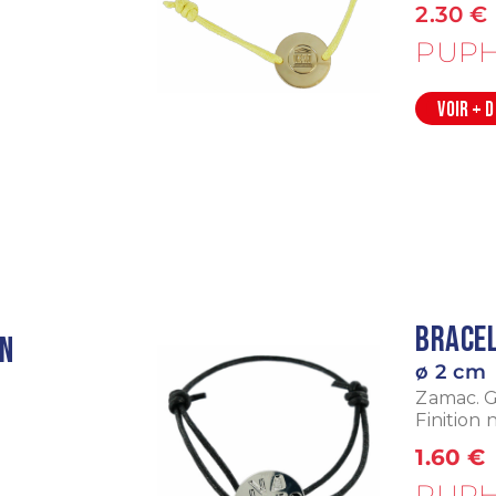
2.30 €
PUPH
VOIR + 
Bracel
en
ø 2 cm
Zamac. G
Finition 
1.60 €
PUPH