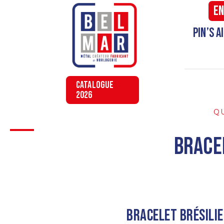
En
Pin’s 
CATALOGUE
2026
QU
Brace
Bracelet brésili