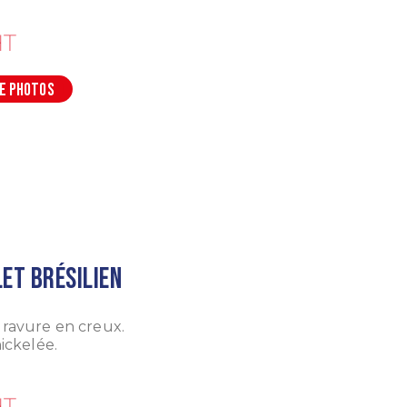
T
DE PHOTOS
et brésilien
ravure en creux.
nickelée.
T